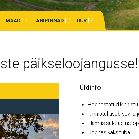
MAAD
[10]
ÄRIPINNAD
[1]
ÜÜR
[3]
ste päikseloojangusse!
Üldinfo
Hoonestatud kinnist
Kinnistul asub suvila j
Elamus suletud netop
Hoones kaks tuba.