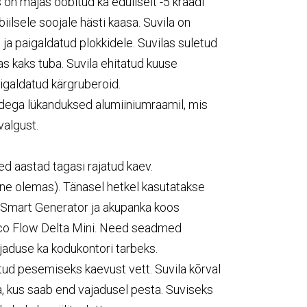
 on majas ööbitud ka eduliselt -5 kraadi
biilsele soojale hästi kaasa. Suvila on
e ja paigaldatud plokkidele. Suvilas suletud
s kaks tuba. Suvila ehitatud kuuse
aigaldatud kärgruberoid.
adega lükanduksed alumiiniumraamil, mis
valgust.
d aastad tagasi rajatud kaev.
ne olemas). Tänasel hetkel kasutatakse
 Smart Generator ja akupanka koos
co Flow Delta Mini. Need seadmed
jaduse ka kodukontori tarbeks.
tud pesemiseks kaevust vett. Suvila kõrval
a, kus saab end vajadusel pesta. Suviseks