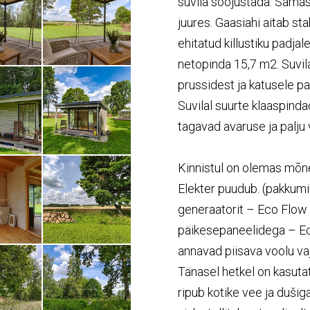
suvila soojustada. Samas
juures. Gaasiahi aitab sta
ehitatud killustiku padjal
netopinda 15,7 m2. Suvila
prussidest ja katusele p
Suvilal suurte klaaspind
tagavad avaruse ja palju 
Kinnistul on olemas mõne
Elekter puudub. (pakkumi
generaatorit – Eco Flow
päikesepaneelidega – E
annavad piisava voolu va
Tänasel hetkel on kasuta
ripub kotike vee ja dušig