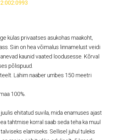
2:002:0993
ge külas privaatses asukohas maakoht,
rass. Siin on hea võimalus linnamelust veidi
 avanevad kaunid vaated loodusesse. Kõrval
ses põlispuud.
 teelt. Lähim naaber umbes 150 meetri
umaa 100%.
juulis ehitatud suvila, mida enamuses ajast
 hea tahtmise korral saab seda teha ka muul
talviseks elamiseks. Sellisel juhul tuleks