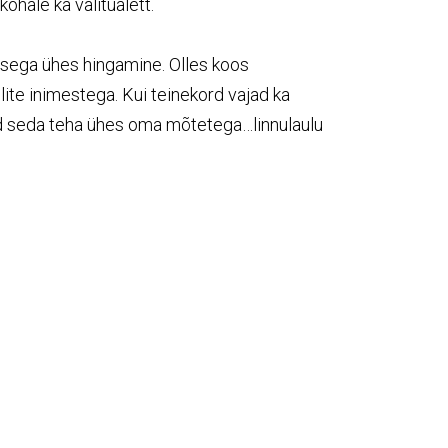
 kohale ka välitualett.
usega ühes hingamine. Olles koos
ite inimestega. Kui teinekord vajad ka
ad seda teha ühes oma mõtetega…linnulaulu
tel…
usa maakohaga!
na palun kindlasti paar päeva ette teada!
 Tartust 52,9 km, Kuutsemäelt 16,9 km,
a alevis 3,7 km kaugusel.
Janek Moros