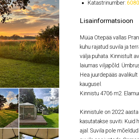
Katastrinumber:
6080
Lisainformatsioon
Müüa Otepää vallas Pran
kuhu rajatud suvila ja ter
välja puhata. Kinnistult
laiumas viljapõld. Ümbru
Hea juurdepääs avalikult
kaugusel.
Kinnistu 4706 m2. Elam
Kinnistule on 2022 aasta 
kasutatakse suviti. Kuid
ajal. Suvila pole mõeldud 