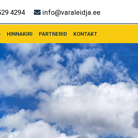
529 4294
info@varaleidja.ee
D
HINNAKIRI
PARTNERID
KONTAKT