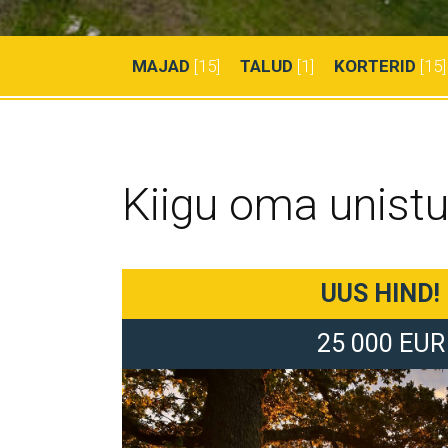
MAJAD
[15]
TALUD
[1]
KORTERID
[15]
Kiigu oma unistu
UUS HIND!
25 000 EUR