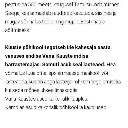
peatus ca 500 meetri kaugusel Tartu suunda minnes.
Seega, kes armastab raudteed kasutada, siis hea ja
mugav võimalus tööle ning mujale Eestimaale
sõitmiseks!
Kuuste põhikool tegutseb üle kahesaja aasta
vanuses endise Vana-Kuuste mõisa
härrastemajas. Samuti asub seal lasteaed.
Hea
võimalus tuua oma laps armsasse maakooli või
lasteaeda, kus on aega lastega rohkem tegelemiseks
kui seda mõnes uhkes linnakoolis.
Vana-Kuustes asub ka kohalik kauplus.
Kambjas asub ka kohalik põhikool ja kauplused.
Kaugus müüdavast kinnistust ca 8,75 km.
Kinnistult avanevad kaunid vaated loodusesse.