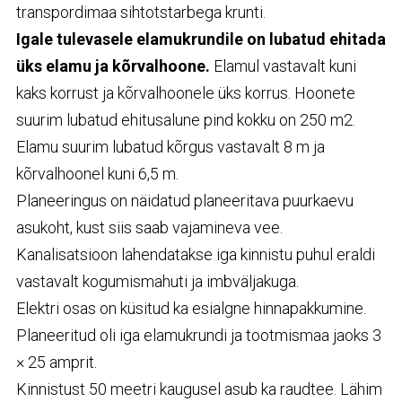
transpordimaa sihtotstarbega krunti.
Igale tulevasele elamukrundile on lubatud ehitada
üks elamu ja kõrvalhoone.
Elamul vastavalt kuni
kaks korrust ja kõrvalhoonele üks korrus. Hoonete
suurim lubatud ehitusalune pind kokku on 250 m2.
Elamu suurim lubatud kõrgus vastavalt 8 m ja
kõrvalhoonel kuni 6,5 m.
Planeeringus on näidatud planeeritava puurkaevu
asukoht, kust siis saab vajamineva vee.
Kanalisatsioon lahendatakse iga kinnistu puhul eraldi
vastavalt kogumismahuti ja imbväljakuga.
Elektri osas on küsitud ka esialgne hinnapakkumine.
Planeeritud oli iga elamukrundi ja tootmismaa jaoks 3
× 25 amprit.
Kinnistust 50 meetri kaugusel asub ka raudtee. Lähim