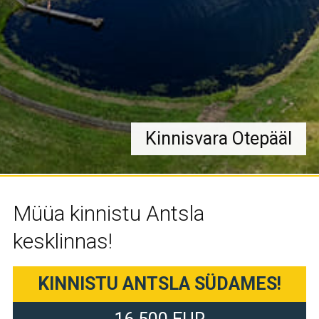
Kinnisvara Otepääl
Müüa kinnistu Antsla
kesklinnas!
KINNISTU ANTSLA SÜDAMES!