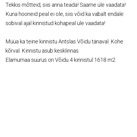
Tekkis mõtteid, siis anna teada! Saame üle vaadata!
Kuna hooneid peal ei ole, siis võid ka vabalt endale
sobival ajal kinnistud kohapeal üle vaadata!
Müüa ka teine kinnistu Antslas Võidu tänaval. Kohe
kõrval. Kinnistu asub kesklinnas.
Elamumaa suurus on Võidu 4 kinnistul 1618 m2.
PS! Vajadusel oleme valmis müüma kinnistud ka
kahele erinevale kliendile.
Üks saab Võidu 2 (16 500 €) ja teine Võidu 4 (15 500
€) kinnistu.
Kinnistud müüakse ainult kahele Ostjale korraga!