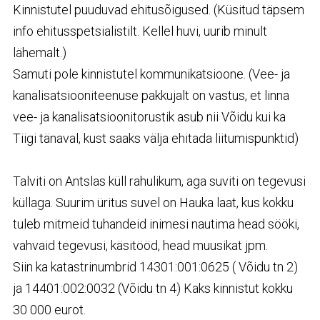
Kinnistutel puuduvad ehitusõigused. (Küsitud täpsem
info ehitusspetsialistilt. Kellel huvi, uurib minult
lähemalt.)
Samuti pole kinnistutel kommunikatsioone. (Vee- ja
kanalisatsiooniteenuse pakkujalt on vastus, et linna
vee- ja kanalisatsioonitorustik asub nii Võidu kui ka
Tiigi tänaval, kust saaks välja ehitada liitumispunktid)
Talviti on Antslas küll rahulikum, aga suviti on tegevusi
küllaga. Suurim üritus suvel on Hauka laat, kus kokku
tuleb mitmeid tuhandeid inimesi nautima head sööki,
vahvaid tegevusi, käsitööd, head muusikat jpm.
Siin ka katastrinumbrid 14301:001:0625 ( Võidu tn 2)
ja 14401:002:0032 (Võidu tn 4) Kaks kinnistut kokku
30 000 eurot.