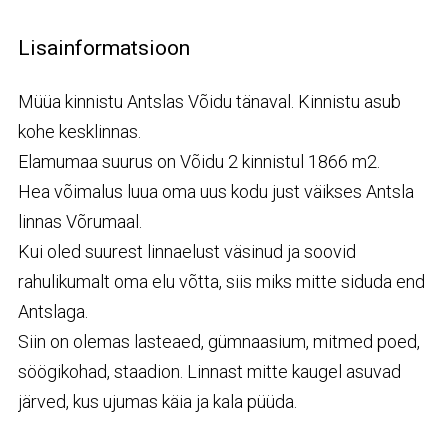
Lisainformatsioon
Müüa kinnistu Antslas Võidu tänaval. Kinnistu asub
kohe kesklinnas.
Elamumaa suurus on Võidu 2 kinnistul 1866 m2.
Hea võimalus luua oma uus kodu just väikses Antsla
linnas Võrumaal.
Kui oled suurest linnaelust väsinud ja soovid
rahulikumalt oma elu võtta, siis miks mitte siduda end
Antslaga.
Siin on olemas lasteaed, gümnaasium, mitmed poed,
söögikohad, staadion. Linnast mitte kaugel asuvad
järved, kus ujumas käia ja kala püüda.