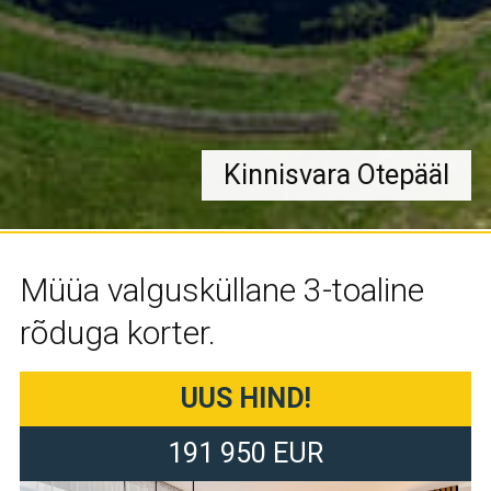
Kinnisvara Otepääl
Müüa valgusküllane 3-toaline
rõduga korter.
UUS HIND!
191 950 EUR