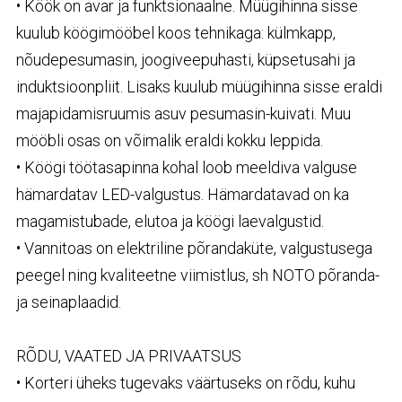
• Köök on avar ja funktsionaalne. Müügihinna sisse
kuulub köögimööbel koos tehnikaga: külmkapp,
nõudepesumasin, joogiveepuhasti, küpsetusahi ja
induktsioonpliit. Lisaks kuulub müügihinna sisse eraldi
majapidamisruumis asuv pesumasin-kuivati. Muu
mööbli osas on võimalik eraldi kokku leppida.
• Köögi töötasapinna kohal loob meeldiva valguse
hämardatav
LED
-valgustus. Hämardatavad on ka
magamistubade, elutoa ja köögi laevalgustid.
• Vannitoas on elektriline põrandaküte, valgustusega
peegel ning kvaliteetne viimistlus, sh
NOTO
põranda-
ja seinaplaadid.
RÕDU
,
VAATED
JA
PRIVAATSUS
• Korteri üheks tugevaks väärtuseks on rõdu, kuhu