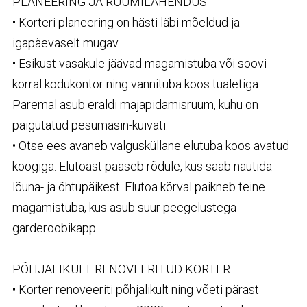
PLANEERING
JA
RUUMILAHENDUS
• Korteri planeering on hästi läbi mõeldud ja
igapäevaselt mugav.
• Esikust vasakule jäävad magamistuba või soovi
korral kodukontor ning vannituba koos tualetiga.
Paremal asub eraldi majapidamisruum, kuhu on
paigutatud pesumasin-kuivati.
• Otse ees avaneb valgusküllane elutuba koos avatud
köögiga. Elutoast pääseb rõdule, kus saab nautida
lõuna- ja õhtupäikest. Elutoa kõrval paikneb teine
magamistuba, kus asub suur peegelustega
garderoobikapp.
PÕHJALIKULT
RENOVEERITUD
KORTER
• Korter renoveeriti põhjalikult ning võeti pärast