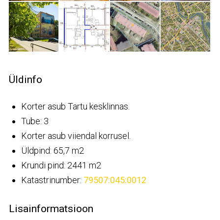
Üldinfo
Korter asub Tartu kesklinnas.
Tube: 3
Korter asub viiendal korrusel.
Üldpind: 65,7 m2
Krundi pind: 2441 m2
Katastrinumber:
79507:045:0012
Lisainformatsioon