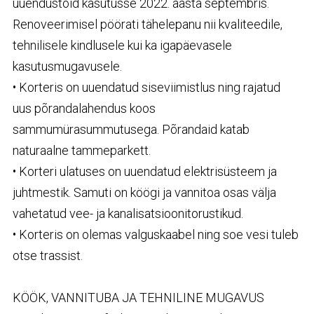
uuendustöid kasutusse 2022. aasta septembris.
Renoveerimisel pöörati tähelepanu nii kvaliteedile,
tehnilisele kindlusele kui ka igapäevasele
kasutusmugavusele.
• Korteris on uuendatud siseviimistlus ning rajatud
uus põrandalahendus koos
sammumürasummutusega. Põrandaid katab
naturaalne tammeparkett.
• Korteri ulatuses on uuendatud elektrisüsteem ja
juhtmestik. Samuti on köögi ja vannitoa osas välja
vahetatud vee- ja kanalisatsioonitorustikud.
• Korteris on olemas valguskaabel ning soe vesi tuleb
otse trassist.
KÖÖK
,
VANNITUBA
JA
TEHNILINE
MUGAVUS