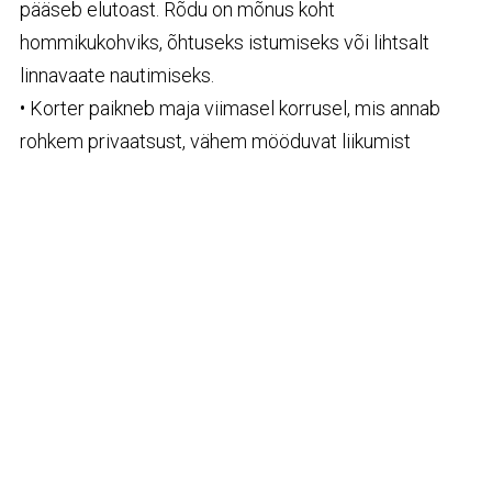
pääseb elutoast. Rõdu on mõnus koht
hommikukohviks, õhtuseks istumiseks või lihtsalt
linnavaate nautimiseks.
• Korter paikneb maja viimasel korrusel, mis annab
rohkem privaatsust, vähem mööduvat liikumist
akende taga ning avarama vaate ümbruskonnale.
PARKIMINE
,
PANIPAIK
JA
LISAVÄÄRTUSED
• Korteri juurde kuulub 2,6 m² keldriboks.
• Parkimisvõimalus on maja taga asuvas kinnises
hoovis vabale kohale.
• Korterisse on paigaldatud ka õhk-õhk soojuspump,
mis lisab mugavust nii suvel jahutuseks kui ka
jahedamal ajal lisakütte võimalusena.