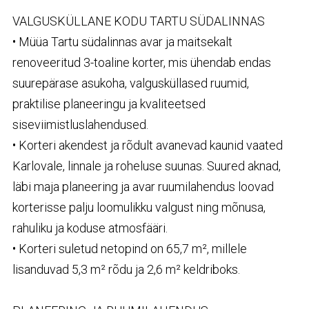
VALGUSKÜLLANE
KODU
TARTU
SÜDALINNAS
• Müüa Tartu südalinnas avar ja maitsekalt
renoveeritud 3-toaline korter, mis ühendab endas
suurepärase asukoha, valgusküllased ruumid,
praktilise planeeringu ja kvaliteetsed
siseviimistluslahendused.
• Korteri akendest ja rõdult avanevad kaunid vaated
Karlovale, linnale ja roheluse suunas. Suured aknad,
läbi maja planeering ja avar ruumilahendus loovad
korterisse palju loomulikku valgust ning mõnusa,
rahuliku ja koduse atmosfääri.
• Korteri suletud netopind on 65,7 m², millele
lisanduvad 5,3 m² rõdu ja 2,6 m² keldriboks.