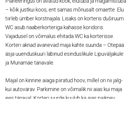
Planeeringus on avatud köök, elutuba ja magamistuba
– kõik justkui koos, ent samas mõnusalt omaette. Elu
tiirleb ümber korstnajala. Lisaks on korteris duširuum.
WC asub naaberkorteriga kahasse koridoris.
Vajadusel on võimalus ehitada WC ka korterisse.
Korteri aknad avanevad maja kahte suunda – Otepää
äsja uuenduskuuri läbinud esinduslikule Lipuväljakule
ja Munamäe tänavale.
Majal on kinnine aiaga piiratud hoov, millel on nii jalg-
kui autovärav. Parkimine on võimalik nii aias kui maja
ees tänaval. Korteri juurde kuulub ka aias paiknev
puukuur. Krundi suurus on 691 m².
Majal ei ole laene ega igakuist palgamakset eeldavat