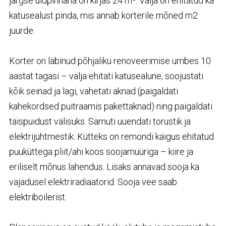
järgse üldpinnana on kirjas 24 m². Välja on ehitatud ka
katusealust pinda, mis annab korterile mõned m2
juurde.
Korter on läbinud põhjaliku renoveerimise umbes 10
aastat tagasi – välja ehitati katusealune, soojustati
kõik seinad ja lagi, vahetati aknad (paigaldati
kahekordsed puitraamis pakettaknad) ning paigaldati
täispuidust välisuks. Samuti uuendati torustik ja
elektrijuhtmestik. Kütteks on remondi käigus ehitatud
puuküttega pliit/ahi koos soojamüüriga – kiire ja
eriliselt mõnus lahendus. Lisaks annavad sooja ka
vajadusel elektriradiaatorid. Sooja vee saab
elektriboilerist.