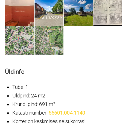
Üldinfo
Tube: 1
Üldpind: 24 m2
Krundi pind: 691 m²
Katastrinumber:
55601:004:1140
Korter on keskmises seisukorras!