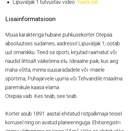
Lipuväljak 1 tutvustav video:
Vaata siit
Lisainformatsioon
Müüa karakteriga hubane puhkusekorter Otepää
absoluutses südames, aadressil Lipuväljak 1, ootab
uut omanikku. Teed sa sporti, kirjutad raamatut või
naudid lihtsalt väikelinna elu. Ideaalne paik, kus aeg
maha võtta, minna suusaradadele või -mäele
sportima, Pühajärvele ujuma või Tehvandile maailma
paremikule kaasa elama.
Otepää vaib. Kes teab, see teab.
Korter asub 1891. aastal ehitatud ristpalkmaja teisel
korrusel ning on avatud planeeringuga. Ehitisregistri