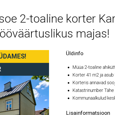
oe 2-toaline korter Karl
jööväärtuslikus majas!
Üldinfo
ÜDAMES!
Müüa 2-toaline ahiküt
R
Korter 41 m2 ja asub t
Korteris annavad sooj
Katastrinumber Tähe 
Kommunaalkulud keskm
Lisainformatsioon