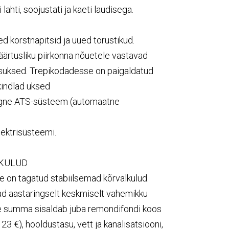
 lahti, soojustati ja kaeti laudisega.
ed korstnapitsid ja uued torustikud.
äärtusliku piirkonna nõuetele vastavad
isuksed. Trepikodadesse on paigaldatud
ekindlad uksed
egne
ATS
-süsteem (automaatne
.
lektrisüsteemi.
KULUD
 on tagatud stabiilsemad kõrvalkulud.
d aastaringselt keskmiselt vahemikku
e summa sisaldab juba remondifondi koos
 €), hooldustasu, vett ja kanalisatsiooni,