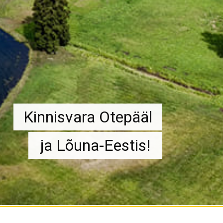
Kinnisvara Otepääl
ja Lõuna-Eestis!