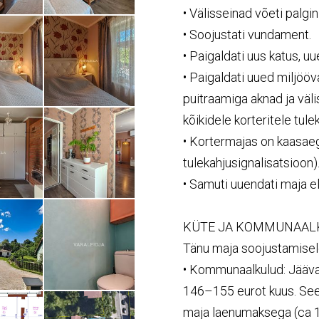
• Välisseinad võeti palgini
• Soojustati vundament.
• Paigaldati uus katus, uu
• Paigaldati uued miljööv
puitraamiga aknad ja väl
kõikidele korteritele tul
• Kortermajas on kaasa
tulekahjusignalisatsioon)
• Samuti uuendati maja e
KÜTE
JA
KOMMUNAAL
Tänu maja soojustamisele
• Kommunaalkulud: Jääva
146–155 eurot kuus. Se
maja laenumaksega (ca 123