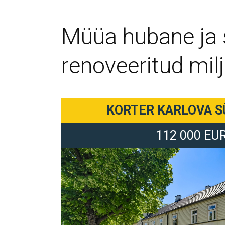
Müüa hubane ja s
renoveeritud mil
KORTER KARLOVA S
112 000 EU