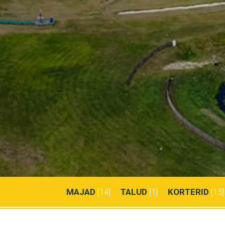
MAJAD
[14]
TALUD
[1]
KORTERID
[15]