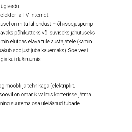
prügivedu.
elekter ja TV-Internet.
tusel on mitu lahendust – õhksoojuspump
avaks põhikütteks või suviseks jahutuseks
kamin elutoas elava tule austajatele (kamin
i pakub soojust juba kauemaks). Soe vesi
ögis kui duširuumis.
mööbli ja tehnikaga (elektripliit,
oovil on omanik valmis korterisse jätma
 ning suurema osa ülejäänud tubade
lid ja pere lemmikloom). Korteri saab soovi