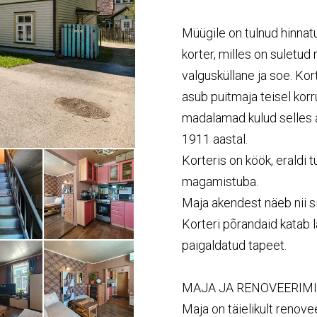
Müügile on tulnud hinnat
korter, milles on suletud
valgusküllane ja soe. Kor
asub puitmaja teisel kor
madalamad kulud selles a
1911 aastal.
Korteris on köök, eraldi t
magamistuba.
Maja akendest näeb nii si
Korteri põrandaid katab 
paigaldatud tapeet.
MAJA
JA
RENOVEERIM
Maja on täielikult renove