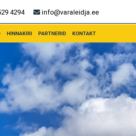
529 4294
info@varaleidja.ee
D
HINNAKIRI
PARTNERID
KONTAKT