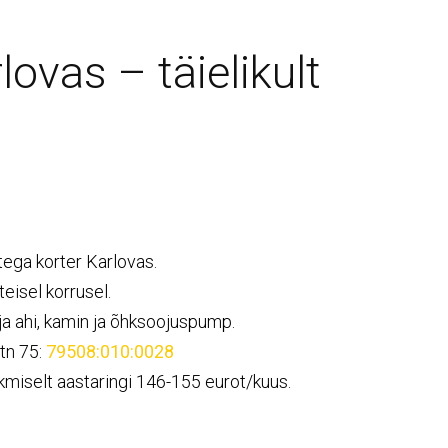
ovas – täielikult
tega korter Karlovas.
eisel korrusel.
a ahi, kamin ja õhksoojuspump.
tn 75:
79508:010:0028
iselt aastaringi 146-155 eurot/kuus.