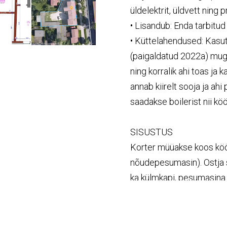
üldelektrit, üldvett ning 
• Lisandub: Enda tarbitud 
• Küttelahendused: Kasu
(paigaldatud 2022a) mug
ning korralik ahi toas ja 
annab kiirelt sooja ja ah
saadakse boilerist nii kö
SISUSTUS
Korter müüakse koos köögi
nõudepesumasin). Ostja s
ka külmkapi, pesumasina
mööblist (v.a raamaturiiu
korral kiiresti vabastada!