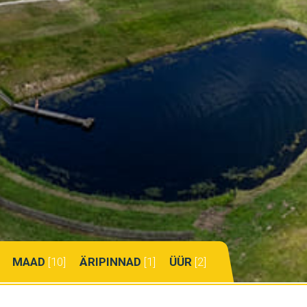
MAAD
[10]
ÄRIPINNAD
[1]
ÜÜR
[2]