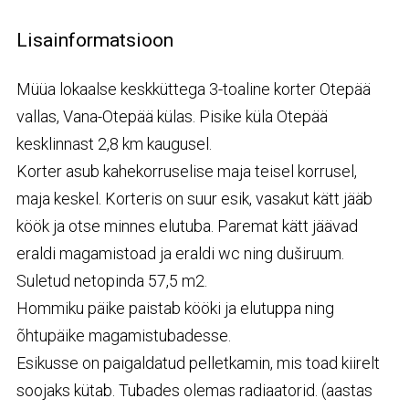
Lisainformatsioon
Müüa lokaalse keskküttega 3-toaline korter Otepää
vallas, Vana-Otepää külas. Pisike küla Otepää
kesklinnast 2,8 km kaugusel.
Korter asub kahekorruselise maja teisel korrusel,
maja keskel. Korteris on suur esik, vasakut kätt jääb
köök ja otse minnes elutuba. Paremat kätt jäävad
eraldi magamistoad ja eraldi wc ning duširuum.
Suletud netopinda 57,5 m2.
Hommiku päike paistab kööki ja elutuppa ning
õhtupäike magamistubadesse.
Esikusse on paigaldatud pelletkamin, mis toad kiirelt
soojaks kütab. Tubades olemas radiaatorid. (aastas