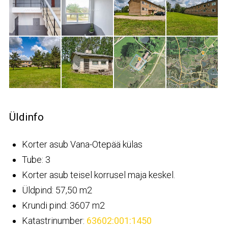
Üldinfo
Korter asub Vana-Otepää külas
Tube: 3
Korter asub teisel korrusel maja keskel.
Üldpind: 57,50 m2
Krundi pind: 3607 m2
Katastrinumber:
63602:001:1450