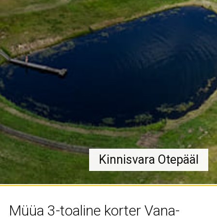
Kinnisvara Otepääl
Müüa 3-toaline korter Vana-