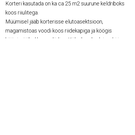
Korteri kasutada on ka ca 25 m2 suurune keldriboks
koos riiulitega.
Müümisel jääb korterisse elutoasektsioon,
magamistoas voodi koos riidekapiga ja köögis
köögimööbel koos pliidiga. Külmik, mikrolaineahi ja
pesumasin võetakse müümisel kaasa.
Trepikoda on remonditud ja näeb ka hea välja!
Läheduses asub ka bussipeatus. Vajadusel saavad
lapsed sealt otse kooli.
Lähimad kooli, lasteaiad ja kauplused asuvad Otepääl.
Tule ja loo omale kodu aastateks!
Korteri vaatamisest palun anna mulle 1-2 päeva ette
teada!