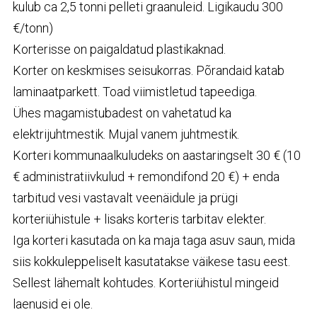
kulub ca 2,5 tonni pelleti graanuleid. Ligikaudu 300
€/tonn)
Korterisse on paigaldatud plastikaknad.
Korter on keskmises seisukorras. Põrandaid katab
laminaatparkett. Toad viimistletud tapeediga.
Ühes magamistubadest on vahetatud ka
elektrijuhtmestik. Mujal vanem juhtmestik.
Korteri kommunaalkuludeks on aastaringselt 30 € (10
€ administratiivkulud + remondifond 20 €) + enda
tarbitud vesi vastavalt veenäidule ja prügi
korteriühistule + lisaks korteris tarbitav elekter.
Iga korteri kasutada on ka maja taga asuv saun, mida
siis kokkuleppeliselt kasutatakse väikese tasu eest.
Sellest lähemalt kohtudes. Korteriühistul mingeid
laenusid ei ole.