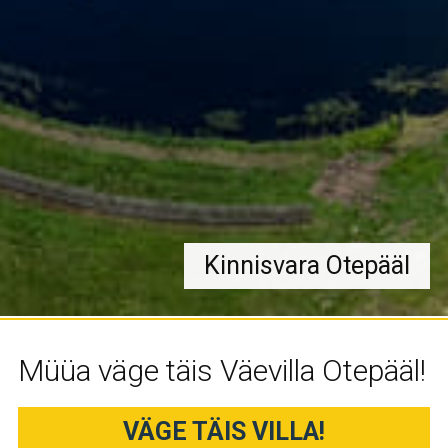
Kinnisvara Otepääl
Müüa väge täis Väevilla Otepääl!
VÄGE TÄIS VILLA!