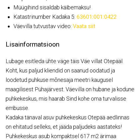
Müügihind sisaldab käibemaksu!
Katastrinumber Kadaka 5:
63601:001:0422
Väevilla tutvustav video:
Vaata siit
Lisainformatsioon
Lubage esitleda ühte väge täis Väe villat Otepääl.
Koht, kus paljud kliendid on saanud oodatud ja
loodetud puhkuse mõnesaja meetri kaugusel
maagilisest Pühajärvest. Väevilla on hubane ja kodune
puhkekeskus, mis haarab Sind kohe oma turvalisse
embusse.
Kadaka tänaval asuv puhkekeskus Otepää aedlinnas
on ehitatud selleks, et jääda paljudeks aastateks!
Puhkekeskus asub kompaktsel 617 m2 ärimaa