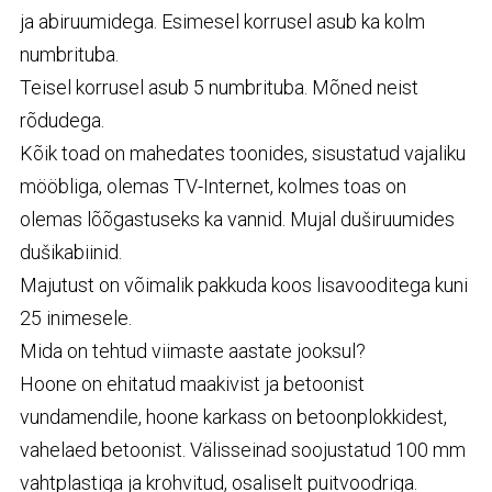
ja abiruumidega. Esimesel korrusel asub ka kolm
numbrituba.
Teisel korrusel asub 5 numbrituba. Mõned neist
rõdudega.
Kõik toad on mahedates toonides, sisustatud vajaliku
mööbliga, olemas TV-Internet, kolmes toas on
olemas lõõgastuseks ka vannid. Mujal duširuumides
dušikabiinid.
Majutust on võimalik pakkuda koos lisavooditega kuni
25 inimesele.
Mida on tehtud viimaste aastate jooksul?
Hoone on ehitatud maakivist ja betoonist
vundamendile, hoone karkass on betoonplokkidest,
vahelaed betoonist. Välisseinad soojustatud 100 mm
vahtplastiga ja krohvitud, osaliselt puitvoodriga.