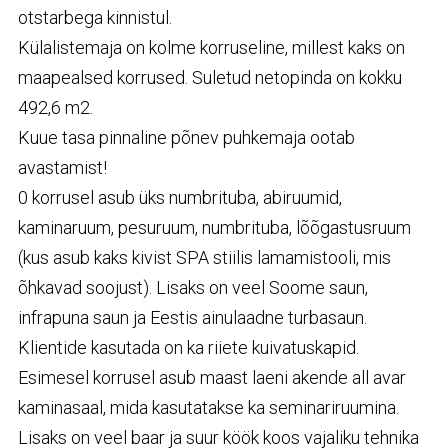
otstarbega kinnistul.
Külalistemaja on kolme korruseline, millest kaks on
maapealsed korrused. Suletud netopinda on kokku
492,6 m2.
Kuue tasa pinnaline põnev puhkemaja ootab
avastamist!
0 korrusel asub üks numbrituba, abiruumid,
kaminaruum, pesuruum, numbrituba, lõõgastusruum
(kus asub kaks kivist
SPA
stiilis lamamistooli, mis
õhkavad soojust). Lisaks on veel Soome saun,
infrapuna saun ja Eestis ainulaadne turbasaun.
Klientide kasutada on ka riiete kuivatuskapid.
Esimesel korrusel asub maast laeni akende all avar
kaminasaal, mida kasutatakse ka seminariruumina.
Lisaks on veel baar ja suur köök koos vajaliku tehnika